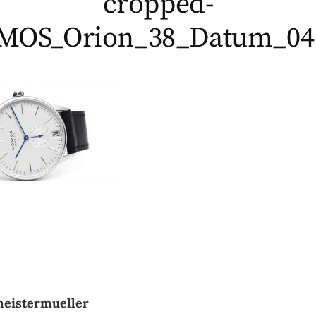
cropped-
MOS_Orion_38_Datum_04.
eistermueller