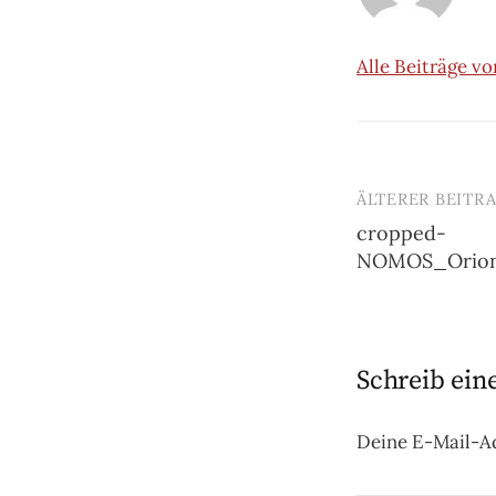
Alle Beiträge v
ÄLTERER BEITR
Beitrags-
cropped-
Navigatio
NOMOS_Orion
Schreib ei
Deine E-Mail-Ad