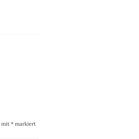
d mit
*
markiert