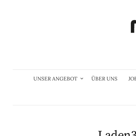
Springe
zum
Inhalt
UNSER ANGEBOT
ÜBER UNS
JO
Laden3