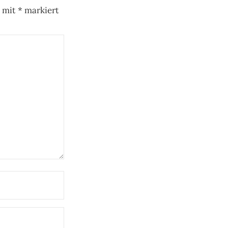
d mit
*
markiert