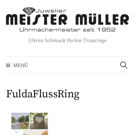
Springe
zum
Inhalt
Uhren Schmuck Perlen Trauringe
Suche
nach:
MENÜ
FuldaFlussRing