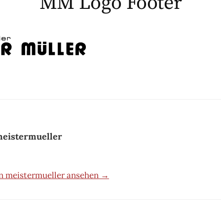
MM Logo Footer
eistermueller
on meistermueller ansehen →