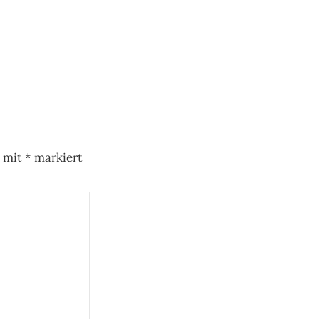
d mit
*
markiert