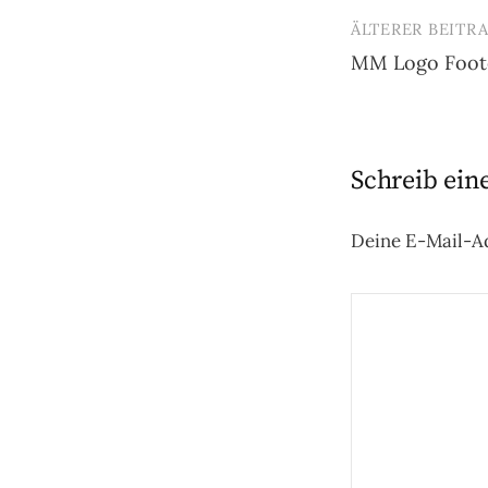
ÄLTERER BEITR
Beitrags-
MM Logo Foot
Navigatio
Schreib ei
Deine E-Mail-Ad