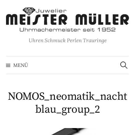
Springe
zum
Inhalt
Uhren Schmuck Perlen Trauringe
Suche
nach:
MENÜ
NOMOS_neomatik_nacht
blau_group_2