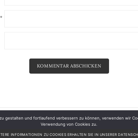
*
zu gestalten und fortlaufend verbessern zu können, verwenden wir Coo
© 2026
Juwelier Meister Müller
Verwendung von Cookies zu.
|
Powered by
WordPress
Theme:
Graphy
von Themegraphy
ITERE INFORMATIONEN ZU COOKIES ERHALTEN SIE IN UNSERER DATENS