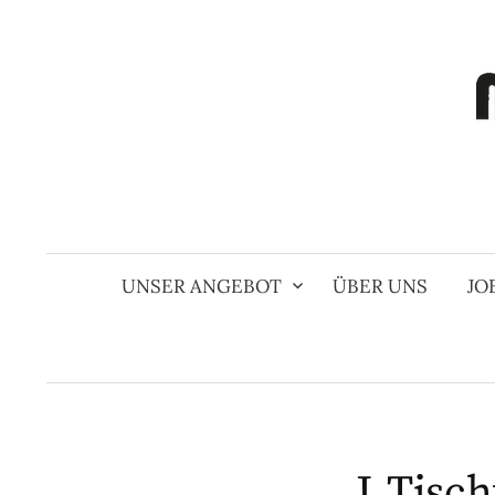
Springe
zum
Inhalt
UNSER ANGEBOT
ÜBER UNS
JO
J_Tisc