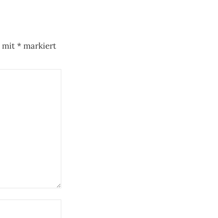
d mit
*
markiert