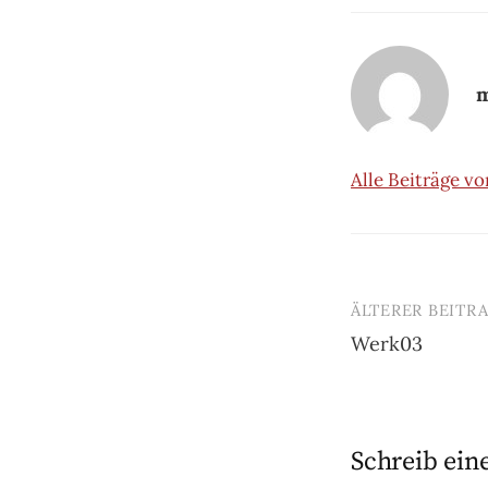
m
Alle Beiträge v
ÄLTERER BEITR
Beitrags-
Werk03
Navigatio
Schreib ei