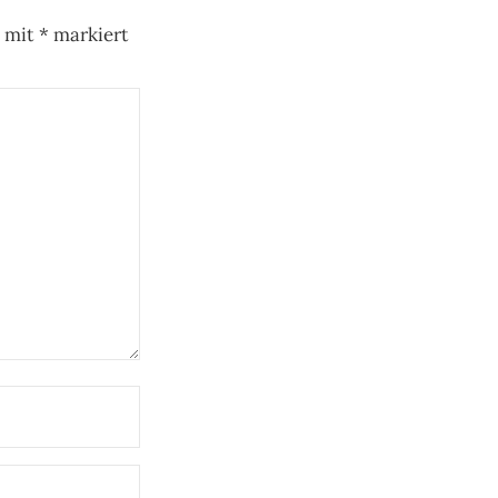
d mit
*
markiert