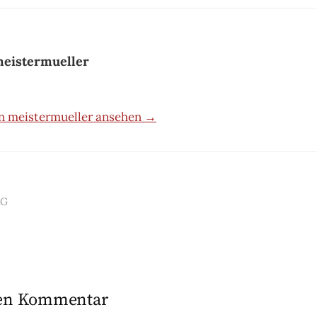
eistermueller
on meistermueller ansehen →
AG
n
nen Kommentar